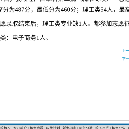
高分为487分，最低分为460分；理工类54人，最高
愿录取结束后，理工类专业缺
1人。都参加志愿
类：电子商务
1人。
上一
下一
|
|
|
|
|
|
|
|
校概况
专业简介
招生章程
招生计划
新生指南
历年分数
校园风光
招生公告