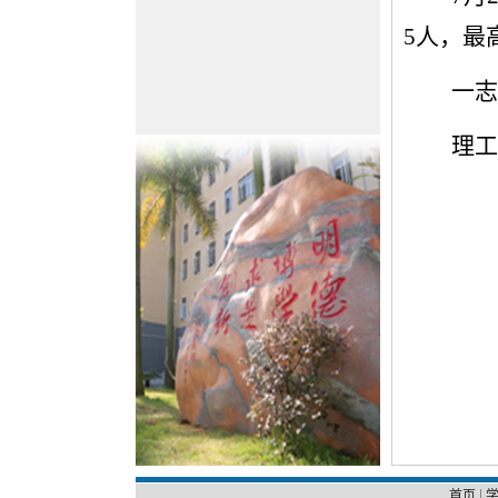
5人，最
一志
理工
|
首页
学