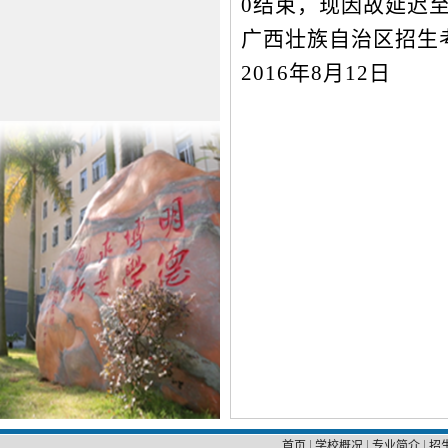
0
结束，现因故延迟
广西壮族自治区招生
2016
年
8
月
12
日
|
|
|
首页
学校概况
专业简介
招